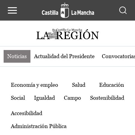
Noticias de la región de Castilla-L
Pasar al contenido principal
Noticias
Actualidad del Presidente
Convocatoria
Temas
Economía y empleo
Salud
Educación
Social
Igualdad
Campo
Sostenibilidad
Accesibilidad
Administración Pública