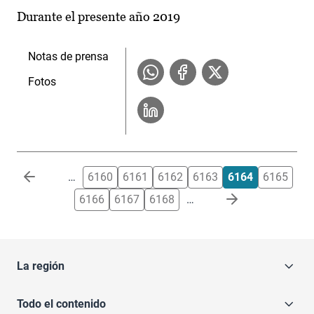
Durante el presente año 2019
Notas de prensa
Fotos
Paginación
…
6160
6161
6162
6163
6164
6165
6166
6167
6168
…
La región
Todo el contenido