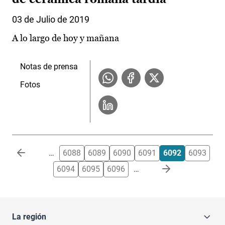
03 de Julio de 2019
A lo largo de hoy y mañana
Notas de prensa
Fotos
Paginación
…
6088
6089
6090
6091
6092
6093
6094
6095
6096
…
La región