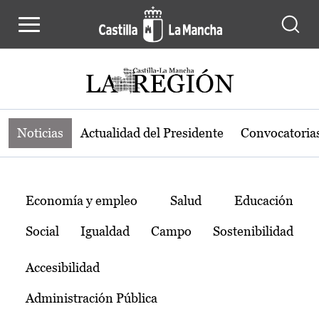
Noticias de la región de Castilla-L
Pasar al contenido principal
Noticias
Actualidad del Presidente
Convocatoria
Temas
Economía y empleo
Salud
Educación
Social
Igualdad
Campo
Sostenibilidad
Accesibilidad
Administración Pública