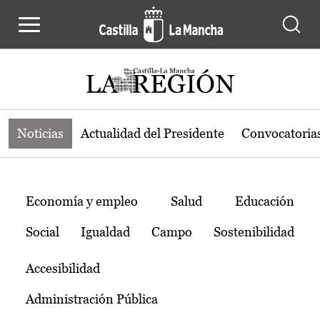
Noticias de la región de Castilla-L
Pasar al contenido principal
Noticias
Actualidad del Presidente
Convocatoria
Temas
Economía y empleo
Salud
Educación
Social
Igualdad
Campo
Sostenibilidad
Accesibilidad
Administración Pública