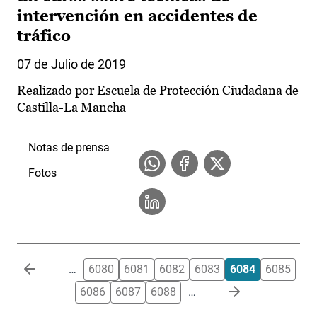
intervención en accidentes de
tráfico
07 de Julio de 2019
Realizado por Escuela de Protección Ciudadana de
Castilla-La Mancha
Notas de prensa
Fotos
Paginación
…
6080
6081
6082
6083
6084
6085
6086
6087
6088
…