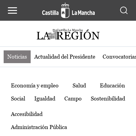
Noticias de la región de Castilla-L
Pasar al contenido principal
Noticias
Actualidad del Presidente
Convocatoria
Temas
Economía y empleo
Salud
Educación
Social
Igualdad
Campo
Sostenibilidad
Accesibilidad
Administración Pública