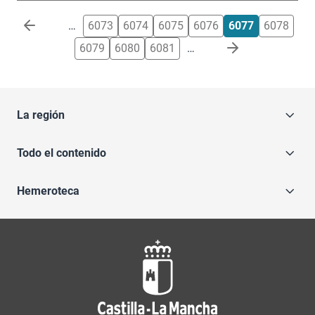
Paginación
…
6073
6074
6075
6076
6077
6078
6079
6080
6081
…
La región
Todo el contenido
Hemeroteca