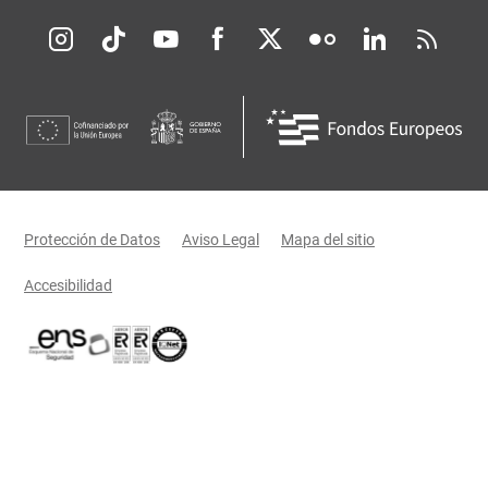
Redes sociales JCCM
Menú legal
Protección de Datos
Aviso Legal
Mapa del sitio
Accesibilidad
Certificaciones oficiales del Gobierno de Castilla-La Mancha