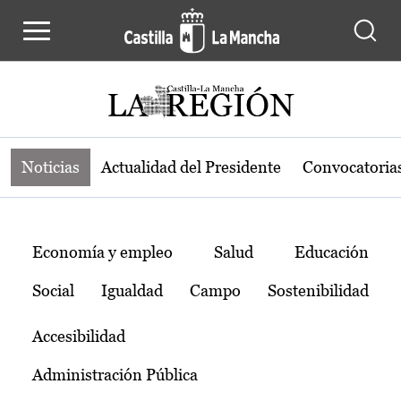
Noticias de la región de Castilla-L
Pasar al contenido principal
Noticias
Actualidad del Presidente
Convocatoria
Temas
Economía y empleo
Salud
Educación
Social
Igualdad
Campo
Sostenibilidad
Accesibilidad
Administración Pública