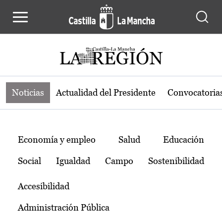
Noticias de la región de Castilla-L
Pasar al contenido principal
Noticias
Actualidad del Presidente
Convocatoria
Temas
Economía y empleo
Salud
Educación
Social
Igualdad
Campo
Sostenibilidad
Accesibilidad
Administración Pública