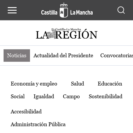
Noticias de la región de Castilla-L
Pasar al contenido principal
Noticias
Actualidad del Presidente
Convocatoria
Temas
Economía y empleo
Salud
Educación
Social
Igualdad
Campo
Sostenibilidad
Accesibilidad
Administración Pública