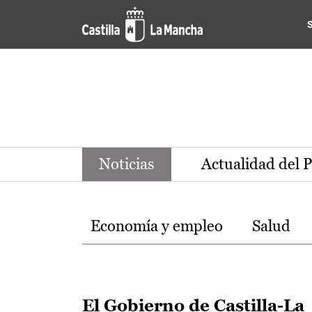
Noticias de la región de Ca
Pasar al contenido principal
Noticias
Actualidad del 
Temas
Economía y empleo
Salud
El Gobierno de Castilla-La