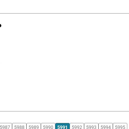
o
5987
5988
5989
5990
5991
5992
5993
5994
5995