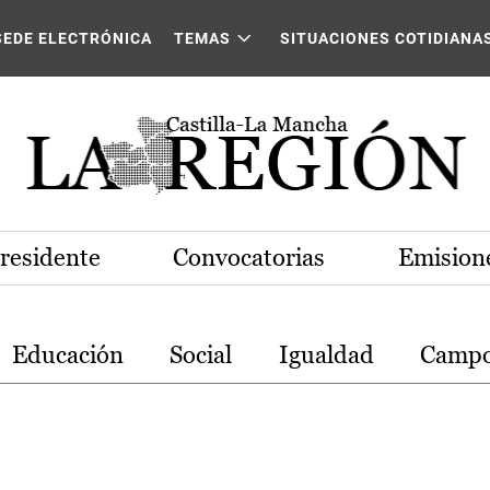
stilla-La Mancha
SEDE ELECTRÓNICA
TEMAS
SITUACIONES COTIDIANA
Presidente
Convocatorias
Emisione
Educación
Social
Igualdad
Camp