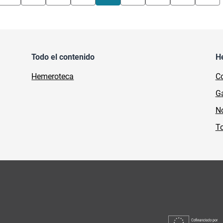
Todo el contenido
H
Hemeroteca
Co
Ga
No
To