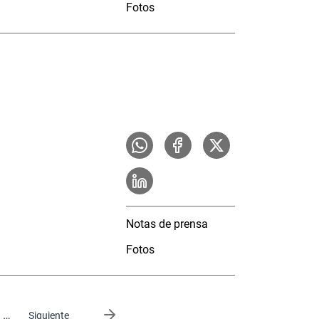
Fotos
Notas de prensa
Fotos
…
Siguiente página
Siguiente