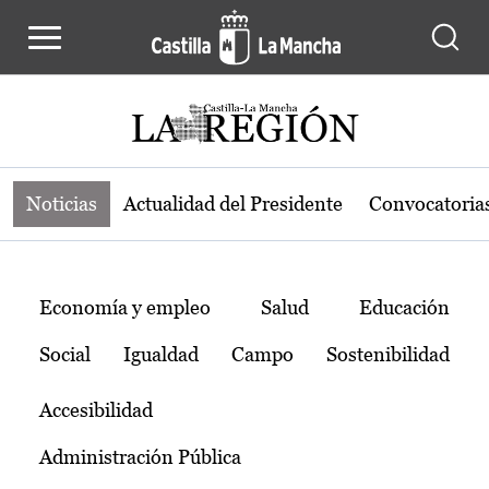
Noticias de la región de Castilla-L
Pasar al contenido principal
Noticias
Actualidad del Presidente
Convocatoria
Temas
Economía y empleo
Salud
Educación
Social
Igualdad
Campo
Sostenibilidad
Accesibilidad
Administración Pública