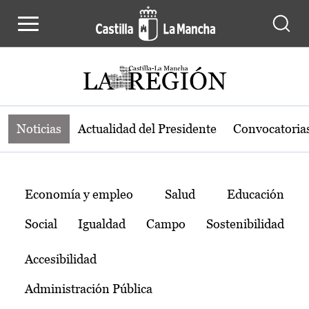
Noticias de la región de Castilla-L
Pasar al contenido principal
Noticias
Actualidad del Presidente
Convocatoria
Temas
Economía y empleo
Salud
Educación
Social
Igualdad
Campo
Sostenibilidad
Accesibilidad
Administración Pública