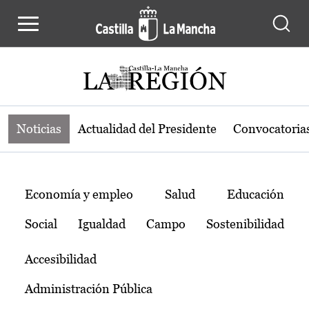
Noticias de la región de Castilla-L
Pasar al contenido principal
Noticias
Actualidad del Presidente
Convocatoria
Temas
Economía y empleo
Salud
Educación
Social
Igualdad
Campo
Sostenibilidad
Accesibilidad
Administración Pública