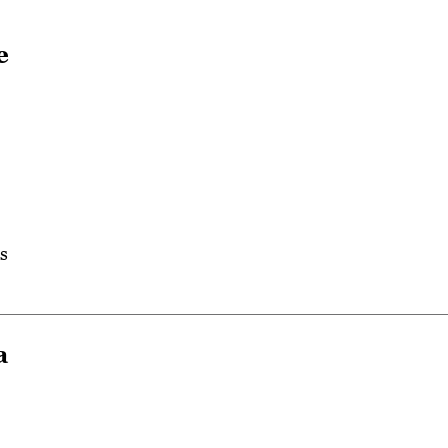
e
s
a