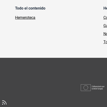
Todo el contenido
H
Hemeroteca
Co
Ga
No
To