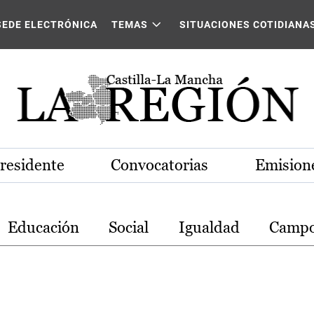
stilla-La Mancha
SEDE ELECTRÓNICA
TEMAS
SITUACIONES COTIDIANA
Presidente
Convocatorias
Emisione
Educación
Social
Igualdad
Camp