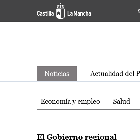
Noticias de la región de Ca
Pasar al contenido principal
Noticias
Actualidad del 
Temas
Economía y empleo
Salud
El Gobierno regional