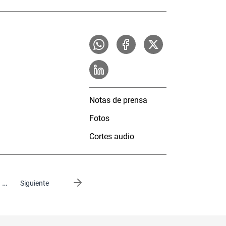
Notas de prensa
Fotos
Cortes audio
…
Siguiente página
Siguiente