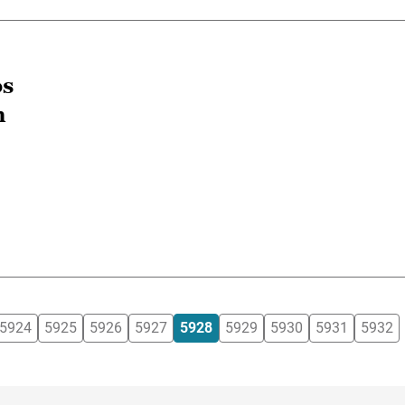
os
n
5924
5925
5926
5927
5928
5929
5930
5931
5932