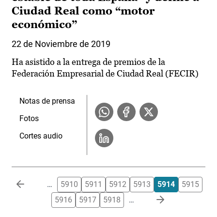
Ciudad Real como “motor
económico”
22 de Noviembre de 2019
Ha asistido a la entrega de premios de la
Federación Empresarial de Ciudad Real (FECIR)
Notas de prensa
Fotos
Cortes audio
Paginación
…
5910
5911
5912
5913
5914
5915
5916
5917
5918
…