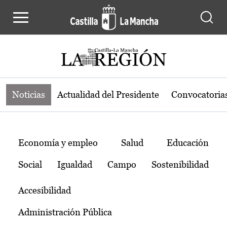
Noticias de la región de Castilla-L
Pasar al contenido principal
Noticias
Actualidad del Presidente
Convocatoria
Temas
Economía y empleo
Salud
Educación
Social
Igualdad
Campo
Sostenibilidad
Accesibilidad
Administración Pública