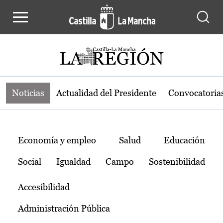
Noticias de la región de Castilla-L
Pasar al contenido principal
Noticias
Actualidad del Presidente
Convocatoria
Temas
Economía y empleo
Salud
Educación
Social
Igualdad
Campo
Sostenibilidad
Accesibilidad
Administración Pública