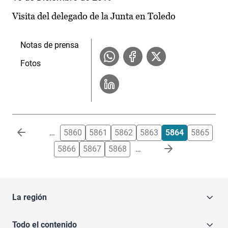
Visita del delegado de la Junta en Toledo
Notas de prensa
Fotos
Paginación
…
5860
5861
5862
5863
5864
5865
5866
5867
5868
…
La región
Todo el contenido