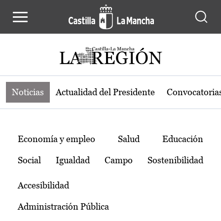
Noticias de la región de Castilla-L
Pasar al contenido principal
Noticias
Actualidad del Presidente
Convocatoria
Temas
Economía y empleo
Salud
Educación
Social
Igualdad
Campo
Sostenibilidad
Accesibilidad
Administración Pública