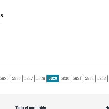
as
s
5825
5826
5827
5828
5829
5830
5831
5832
5833
Todo el contenido
H