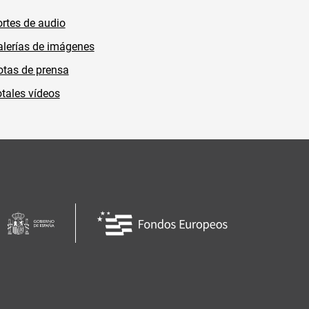
rtes de audio
lerías de imágenes
tas de prensa
tales vídeos