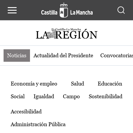
Noticias de la región de Castilla-L
Pasar al contenido principal
Noticias
Actualidad del Presidente
Convocatoria
Temas
Economía y empleo
Salud
Educación
Social
Igualdad
Campo
Sostenibilidad
Accesibilidad
Administración Pública