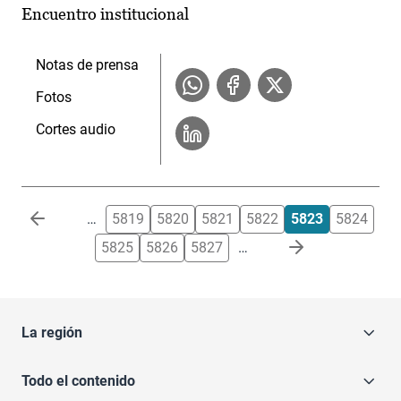
Encuentro institucional
Notas de prensa
Fotos
Cortes audio
Paginación
…
5819
5820
5821
5822
5823
5824
5825
5826
5827
…
La región
Todo el contenido