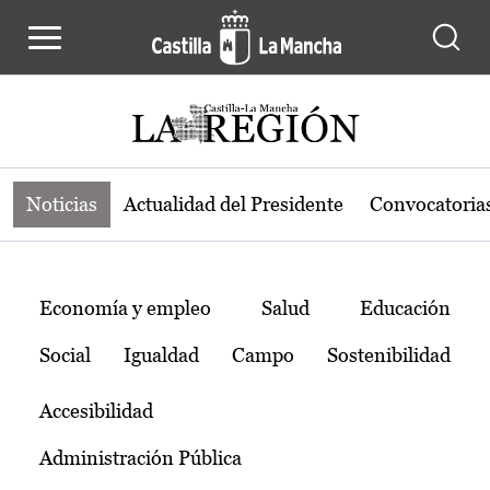
Noticias de la región de Castilla-L
Pasar al contenido principal
Noticias
Actualidad del Presidente
Convocatoria
Temas
Economía y empleo
Salud
Educación
Social
Igualdad
Campo
Sostenibilidad
Accesibilidad
Administración Pública