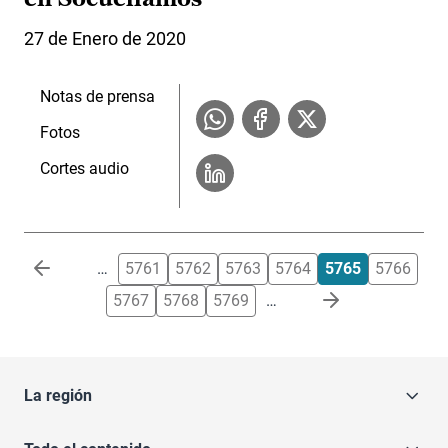
27 de Enero de 2020
Notas de prensa
Fotos
Cortes audio
Paginación
…
5761
5762
5763
5764
5765
5766
5767
5768
5769
…
La región