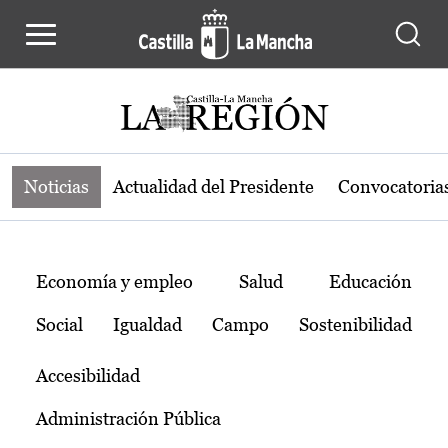
Noticias de la región de Castilla-L
Pasar al contenido principal
Noticias
Actualidad del Presidente
Convocatoria
Temas
Economía y empleo
Salud
Educación
Social
Igualdad
Campo
Sostenibilidad
Accesibilidad
Administración Pública