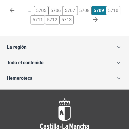
Paginación
…
5705
5706
5707
5708
5709
5710
5711
5712
5713
…
La región
Todo el contenido
Hemeroteca