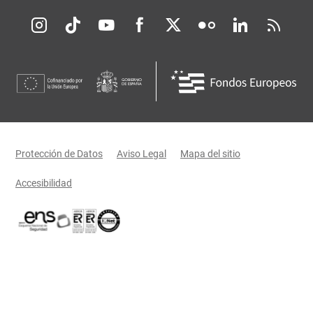
Redes sociales JCCM
Menú legal
Protección de Datos
Aviso Legal
Mapa del sitio
Accesibilidad
Certificaciones oficiales del Gobierno de Castilla-La Mancha