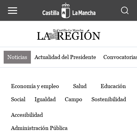
Noticias de la región de Castilla-L
Pasar al contenido principal
Noticias
Actualidad del Presidente
Convocatoria
Temas
Economía y empleo
Salud
Educación
Social
Igualdad
Campo
Sostenibilidad
Accesibilidad
Administración Pública