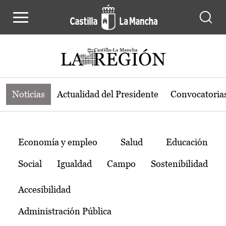
Noticias de la región de Castilla-L
Pasar al contenido principal
Noticias
Actualidad del Presidente
Convocatoria
Temas
Economía y empleo
Salud
Educación
Social
Igualdad
Campo
Sostenibilidad
Accesibilidad
Administración Pública