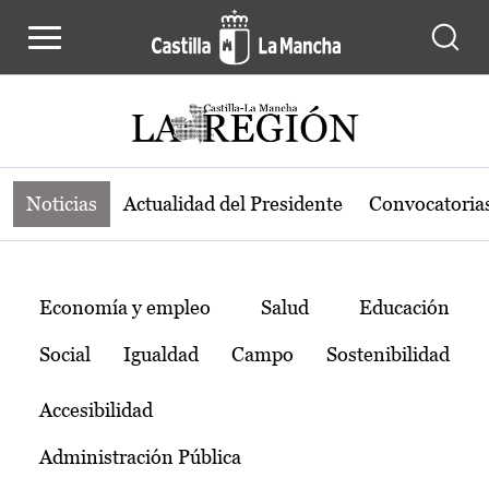
Noticias de la región de Castilla-L
Pasar al contenido principal
Noticias
Actualidad del Presidente
Convocatoria
Temas
Economía y empleo
Salud
Educación
Social
Igualdad
Campo
Sostenibilidad
Accesibilidad
Administración Pública