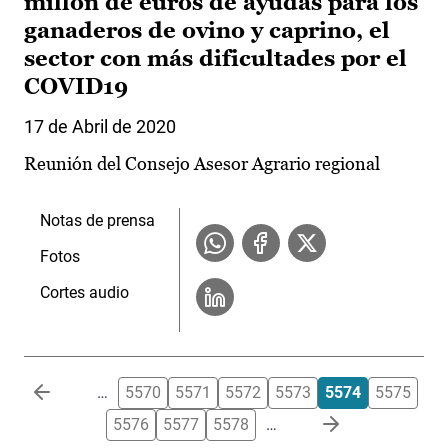
millón de euros de ayudas para los
ganaderos de ovino y caprino, el
sector con más dificultades por el
COVID19
17 de Abril de 2020
Reunión del Consejo Asesor Agrario regional
Notas de prensa
Fotos
Cortes audio
Paginación
…
5570
5571
5572
5573
5574
5575
5576
5577
5578
…