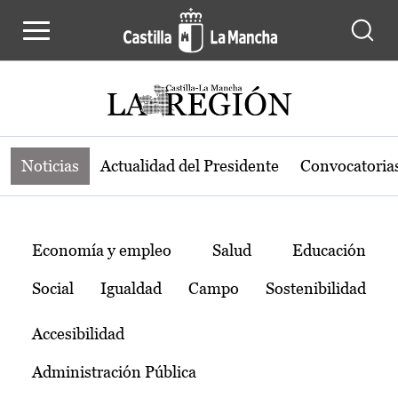
Noticias de la región de Castilla-L
Pasar al contenido principal
Noticias
Actualidad del Presidente
Convocatoria
Temas
Economía y empleo
Salud
Educación
Social
Igualdad
Campo
Sostenibilidad
Accesibilidad
Administración Pública