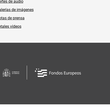
rtes de audio
lerías de imágenes
tas de prensa
tales vídeos