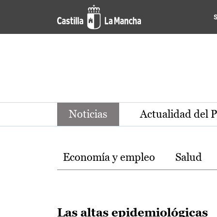
Noticias de la región de Ca
Pasar al contenido principal
Noticias
Actualidad del 
Temas
Economía y empleo
Salud
Las altas epidemiológicas