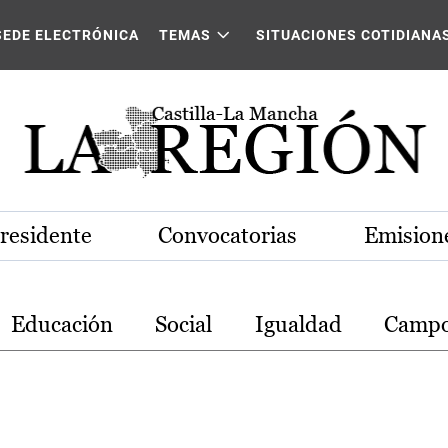
stilla-La Mancha
SEDE ELECTRÓNICA
TEMAS
SITUACIONES COTIDIANA
Presidente
Convocatorias
Emisione
Educación
Social
Igualdad
Camp