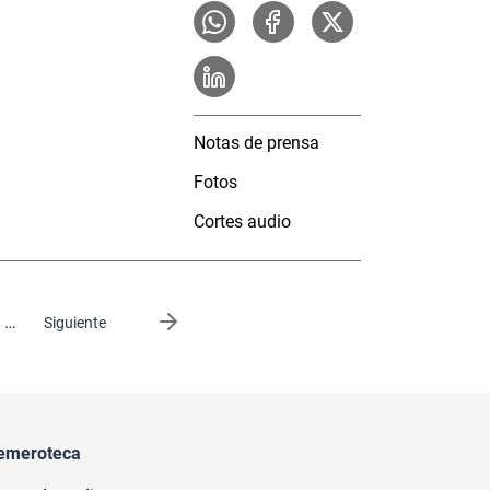
Notas de prensa
Fotos
Cortes audio
…
Siguiente página
Siguiente
emeroteca