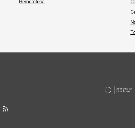
Hemeroteca
Co
Ga
No
To