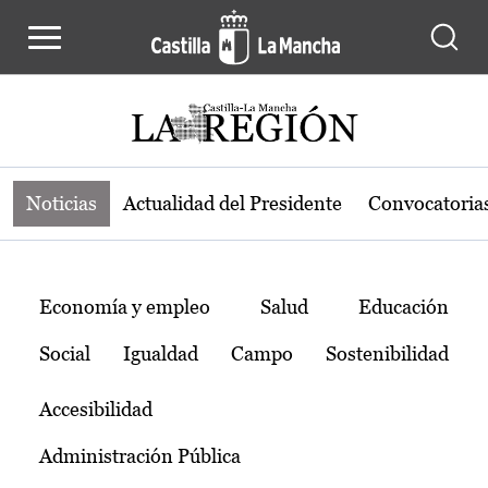
Noticias de la región de Castilla-L
Pasar al contenido principal
Noticias
Actualidad del Presidente
Convocatoria
Temas
Economía y empleo
Salud
Educación
Social
Igualdad
Campo
Sostenibilidad
Accesibilidad
Administración Pública