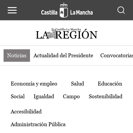
Noticias de la región de Castilla-L
Pasar al contenido principal
Noticias
Actualidad del Presidente
Convocatoria
Temas
Economía y empleo
Salud
Educación
Social
Igualdad
Campo
Sostenibilidad
Accesibilidad
Administración Pública