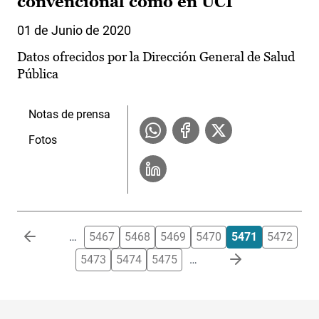
convencional como en UCI
01 de Junio de 2020
Datos ofrecidos por la Dirección General de Salud
Pública
Notas de prensa
Fotos
Paginación
…
5467
5468
5469
5470
5471
5472
5473
5474
5475
…