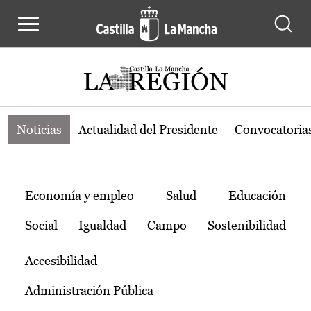
Noticias de la región de Castilla-L
Pasar al contenido principal
Noticias
Actualidad del Presidente
Convocatoria
Temas
Economía y empleo
Salud
Educación
Social
Igualdad
Campo
Sostenibilidad
Accesibilidad
Administración Pública