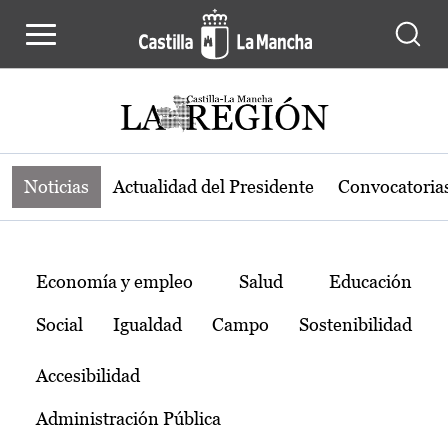
Noticias de la región de Castilla-L
Pasar al contenido principal
Noticias
Actualidad del Presidente
Convocatoria
Temas
Economía y empleo
Salud
Educación
Social
Igualdad
Campo
Sostenibilidad
Accesibilidad
Administración Pública