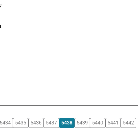
y
a
5434
5435
5436
5437
5438
5439
5440
5441
5442