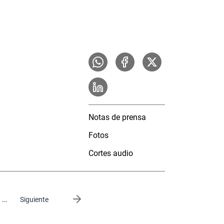
Notas de prensa
Fotos
Cortes audio
…
Siguiente página
Siguiente