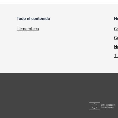
Todo el contenido
H
Hemeroteca
Co
Ga
No
To