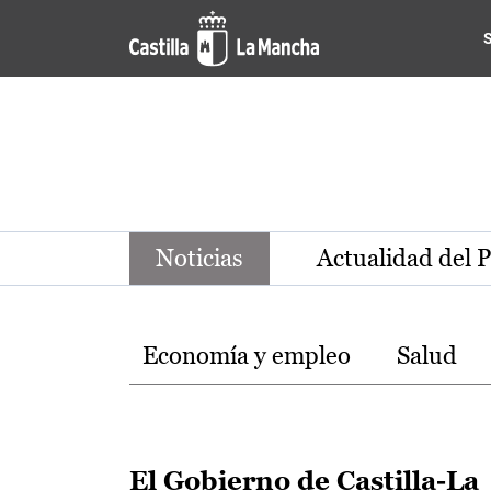
Noticias de la región de Ca
Pasar al contenido principal
Noticias
Actualidad del 
Temas
Economía y empleo
Salud
El Gobierno de Castilla-La