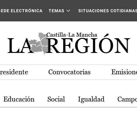
stilla-La Mancha
SEDE ELECTRÓNICA
TEMAS
SITUACIONES COTIDIANA
Presidente
Convocatorias
Emisione
Educación
Social
Igualdad
Camp