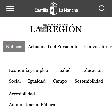
Noticias de la región de Castilla-L
Pasar al contenido principal
Noticias
Actualidad del Presidente
Convocatoria
Temas
Economía y empleo
Salud
Educación
Social
Igualdad
Campo
Sostenibilidad
Accesibilidad
Administración Pública