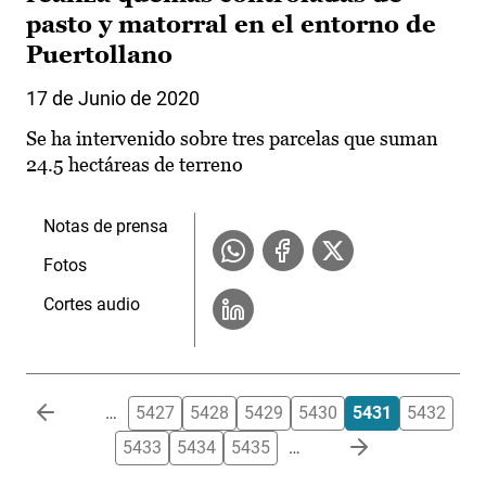
pasto y matorral en el entorno de
Puertollano
17 de Junio de 2020
Se ha intervenido sobre tres parcelas que suman
24.5 hectáreas de terreno
Notas de prensa
Fotos
Cortes audio
Paginación
…
5427
5428
5429
5430
5431
5432
5433
5434
5435
…