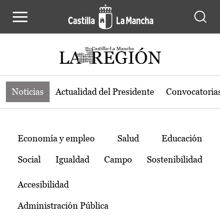
Noticias de la región de Castilla-L
Pasar al contenido principal
Noticias
Actualidad del Presidente
Convocatoria
Temas
Economía y empleo
Salud
Educación
Social
Igualdad
Campo
Sostenibilidad
Accesibilidad
Administración Pública