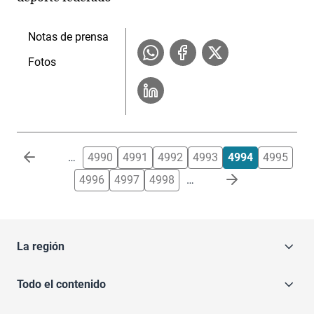
Notas de prensa
Fotos
Paginación
…
4990
4991
4992
4993
4994
4995
4996
4997
4998
…
La región
Todo el contenido