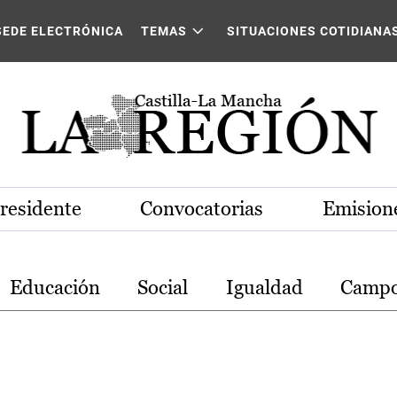
stilla-La Mancha
SEDE ELECTRÓNICA
TEMAS
SITUACIONES COTIDIANA
Presidente
Convocatorias
Emisione
Educación
Social
Igualdad
Camp