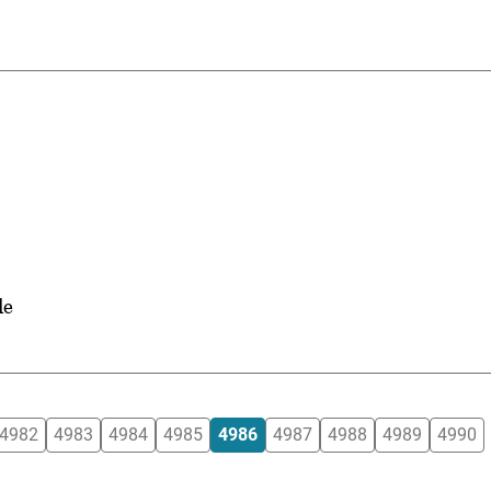
de
4982
4983
4984
4985
4986
4987
4988
4989
4990