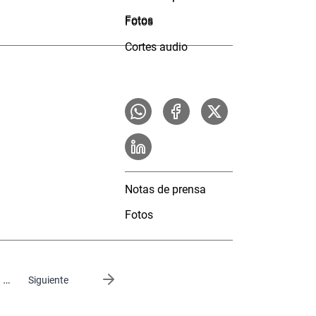
Fotos
Fotos
Cortes audio
Notas de prensa
Fotos
…
Siguiente página
Siguiente