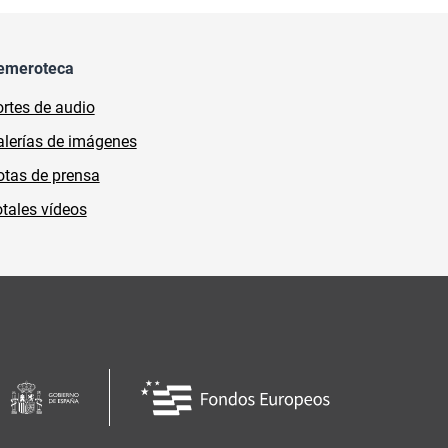
emeroteca
rtes de audio
lerías de imágenes
tas de prensa
tales vídeos