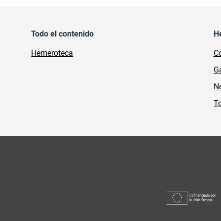
Todo el contenido
H
Hemeroteca
Co
Ga
No
To