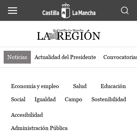
Noticias de la región de Castilla-L
Pasar al contenido principal
Noticias
Actualidad del Presidente
Convocatoria
Temas
Economía y empleo
Salud
Educación
Social
Igualdad
Campo
Sostenibilidad
Accesibilidad
Administración Pública