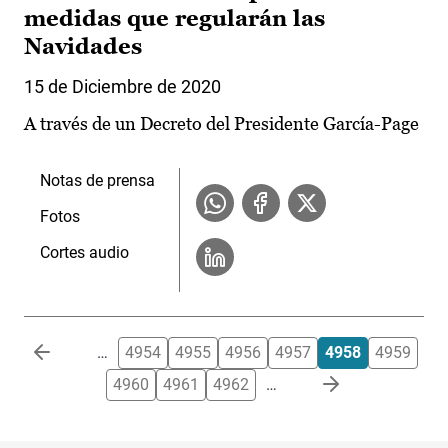
medidas que regularán las
Navidades
15 de Diciembre de 2020
A través de un Decreto del Presidente García-Page
Notas de prensa
Fotos
Cortes audio
Paginación
…
4954
4955
4956
4957
4958
4959
4960
4961
4962
…