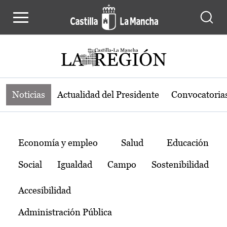
Noticias de la región de Castilla-L
Pasar al contenido principal
Noticias
Actualidad del Presidente
Convocatoria
Temas
Economía y empleo
Salud
Educación
Social
Igualdad
Campo
Sostenibilidad
Accesibilidad
Administración Pública