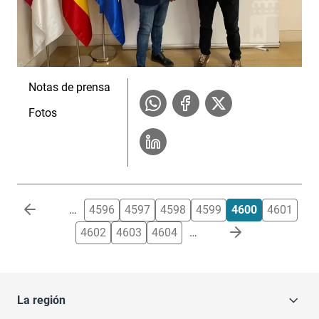
Notas de prensa
Fotos
Paginación
…
4596
4597
4598
4599
4600
4601
4602
4603
4604
…
La región