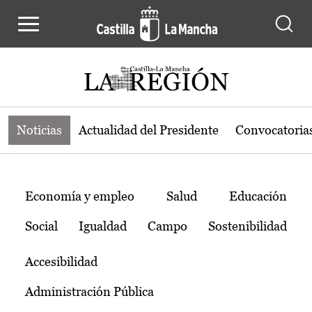
Noticias de la región de Castilla-L
Pasar al contenido principal
Noticias
Actualidad del Presidente
Convocatoria
Temas
Economía y empleo
Salud
Educación
Social
Igualdad
Campo
Sostenibilidad
Accesibilidad
Administración Pública