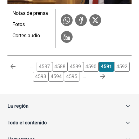
Notas de prensa
Fotos
Cortes audio
Paginación
…
4587
4588
4589
4590
4591
4592
4593
4594
4595
…
La región
Todo el contenido