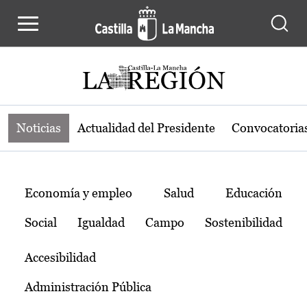
Noticias de la región de Castilla-L
Pasar al contenido principal
Noticias
Actualidad del Presidente
Convocatoria
Temas
Economía y empleo
Salud
Educación
Social
Igualdad
Campo
Sostenibilidad
Accesibilidad
Administración Pública