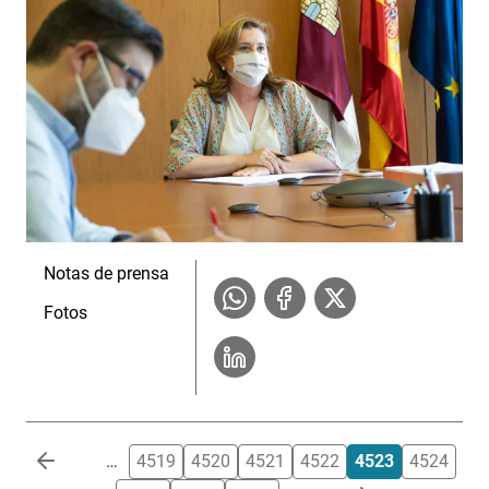
Notas de prensa
Fotos
Paginación
…
4519
4520
4521
4522
4523
4524