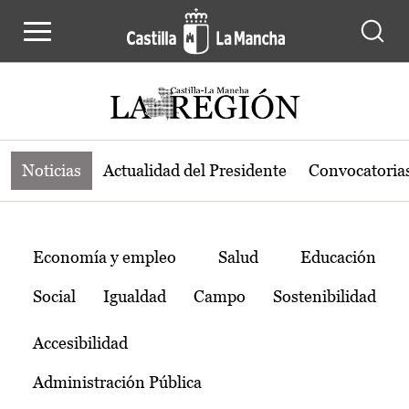
Noticias de la región de Castilla-L
Pasar al contenido principal
Noticias
Actualidad del Presidente
Convocatoria
Temas
Economía y empleo
Salud
Educación
Social
Igualdad
Campo
Sostenibilidad
Accesibilidad
Administración Pública