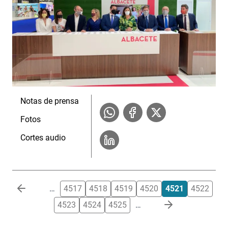
Notas de prensa
Fotos
Cortes audio
Paginación
…
4517
4518
4519
4520
4521
4522
4523
4524
4525
…