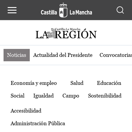
Noticias de la región de Castilla-L
Pasar al contenido principal
Noticias
Actualidad del Presidente
Convocatoria
Temas
Economía y empleo
Salud
Educación
Social
Igualdad
Campo
Sostenibilidad
Accesibilidad
Administración Pública