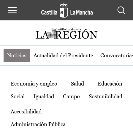
Noticias de la región de Castilla-L
Pasar al contenido principal
Noticias
Actualidad del Presidente
Convocatoria
Temas
Economía y empleo
Salud
Educación
Social
Igualdad
Campo
Sostenibilidad
Accesibilidad
Administración Pública