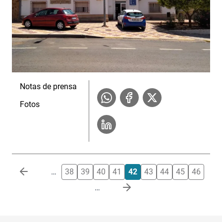
Notas de prensa
Fotos
Paginación
…
38
39
40
41
42
43
44
45
46
…