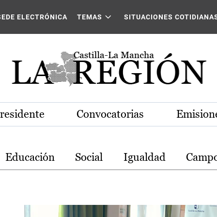
stilla-La Mancha
SEDE ELECTRÓNICA
TEMAS
SITUACIONES COTIDIANA
Presidente
Convocatorias
Emisione
Educación
Social
Igualdad
Camp