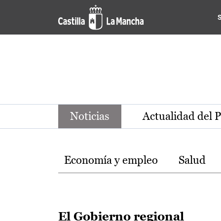
Noticias de la región de Ca
Pasar al contenido principal
Noticias
Actualidad del 
Temas
Economía y empleo
Salud
El Gobierno regional