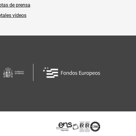
tas de prensa
tales vídeos
Certificaciones o