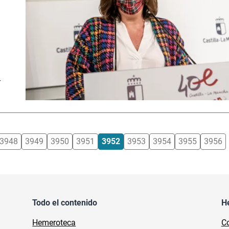
y
3948
3949
3950
3951
3952
3953
3954
3955
3956
Todo el contenido
H
Hemeroteca
Co