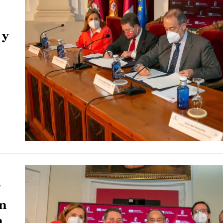
 y
”
ón
n