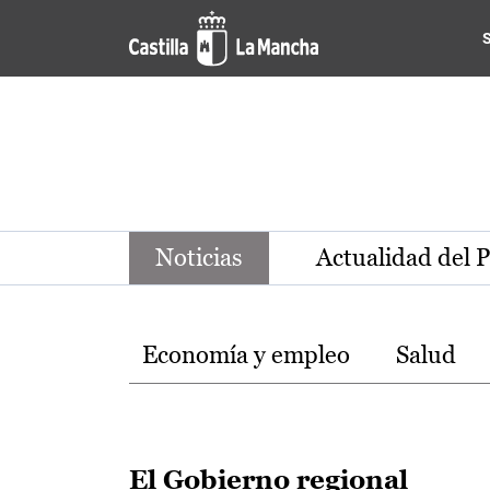
Noticias de la región de Ca
Pasar al contenido principal
Noticias
Actualidad del 
Temas
Economía y empleo
Salud
El Gobierno regional