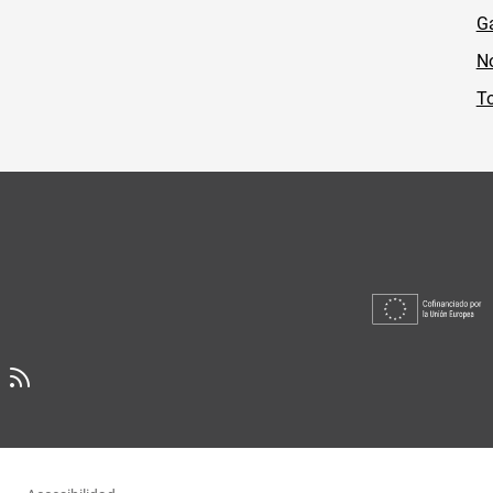
Ga
No
To