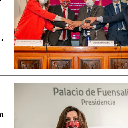
ma
ón