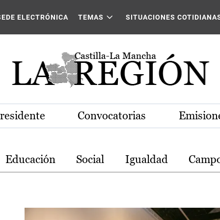
stilla-La Mancha
SEDE ELECTRÓNICA
TEMAS
SITUACIONES COTIDIANA
Presidente
Convocatorias
Emisione
Educación
Social
Igualdad
Camp