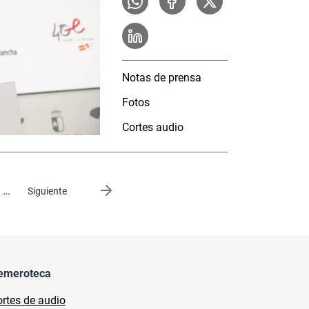
Notas de prensa
Fotos
Cortes audio
…
Siguiente página
Siguiente
emeroteca
rtes de audio