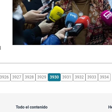
l
3926
3927
3928
3929
3930
3931
3932
3933
3934
Todo el contenido
H