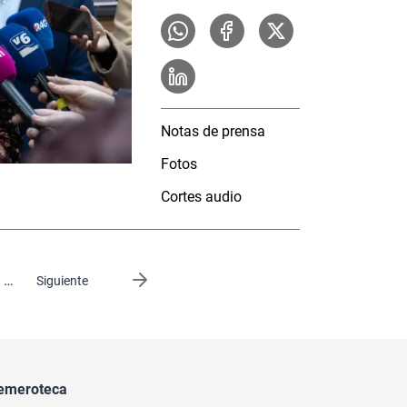
Notas de prensa
Fotos
Cortes audio
…
Siguiente página
Siguiente
emeroteca