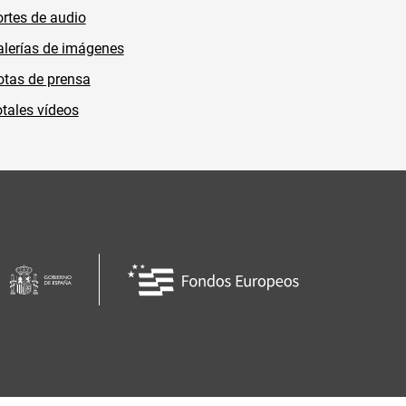
rtes de audio
lerías de imágenes
tas de prensa
tales vídeos