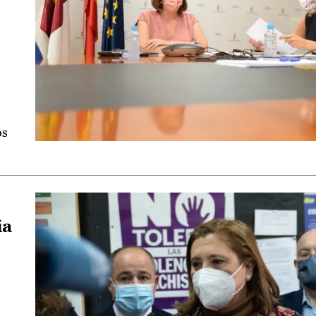
os
ia