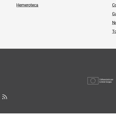
Hemeroteca
Co
Ga
No
To