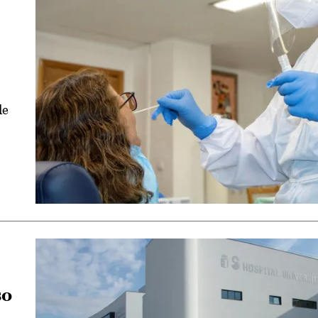
de
so