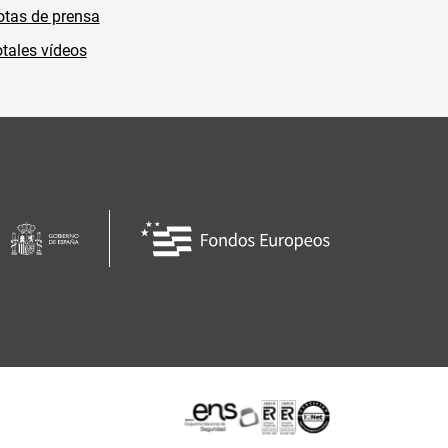
tas de prensa
tales vídeos
Certificaciones o