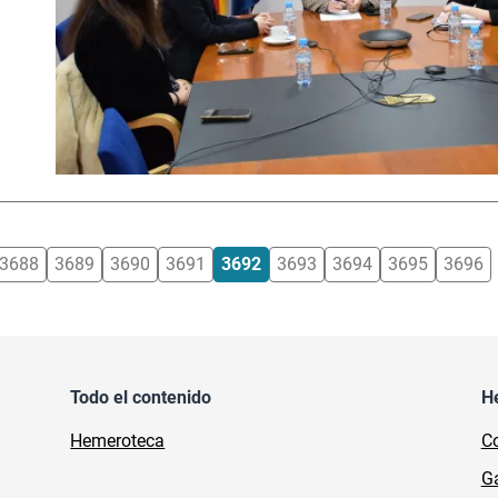
3688
3689
3690
3691
3692
3693
3694
3695
3696
Todo el contenido
H
Hemeroteca
Co
Ga