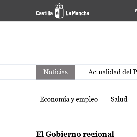
Noticias de la región de Ca
Pasar al contenido principal
Noticias
Actualidad del 
Temas
Economía y empleo
Salud
El Gobierno regional