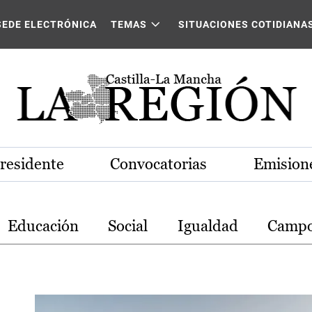
stilla-La Mancha
SEDE ELECTRÓNICA
TEMAS
SITUACIONES COTIDIANA
Presidente
Convocatorias
Emisione
Educación
Social
Igualdad
Camp