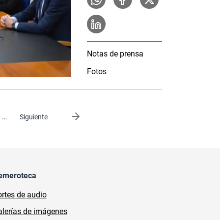
Notas de prensa
Fotos
…
Siguiente página
Siguiente
emeroteca
rtes de audio
lerías de imágenes