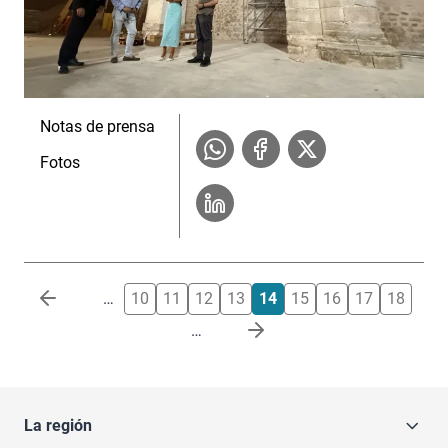
Notas de prensa
Fotos
Paginación
…
10
11
12
13
14
15
16
17
18
…
La región