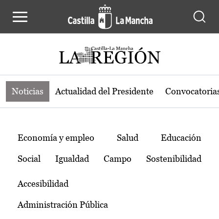
Noticias de la región de Castilla-L
Pasar al contenido principal
Noticias
Actualidad del Presidente
Convocatoria
Temas
Economía y empleo
Salud
Educación
Social
Igualdad
Campo
Sostenibilidad
Accesibilidad
Administración Pública