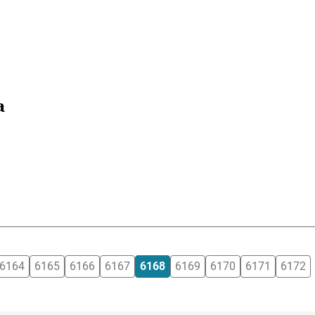
a
6164
6165
6166
6167
6168
6169
6170
6171
6172