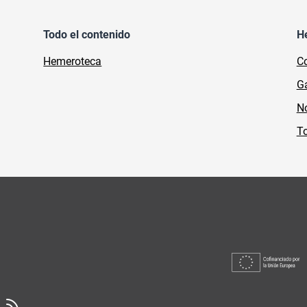
Todo el contenido
H
Hemeroteca
Co
Ga
No
To