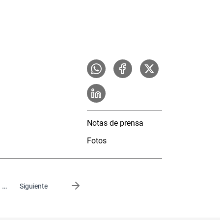
Notas de prensa
Fotos
…
Siguiente página
Siguiente