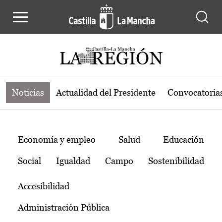
Noticias de la región de Castilla-L
Pasar al contenido principal
Noticias
Actualidad del Presidente
Convocatoria
Temas
Economía y empleo
Salud
Educación
Social
Igualdad
Campo
Sostenibilidad
Accesibilidad
Administración Pública