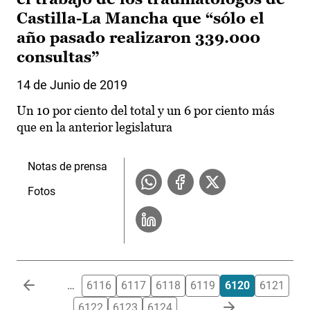
Castilla-La Mancha que “sólo el
año pasado realizaron 339.000
consultas”
14 de Junio de 2019
Un 10 por ciento del total y un 6 por ciento más
que en la anterior legislatura
Notas de prensa
Fotos
Paginación
…
6116
6117
6118
6119
6120
6121
6122
6123
6124
…