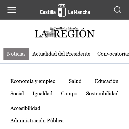
Noticias de la región de Castilla-L
Pasar al contenido principal
Noticias
Actualidad del Presidente
Convocatoria
Temas
Economía y empleo
Salud
Educación
Social
Igualdad
Campo
Sostenibilidad
Accesibilidad
Administración Pública