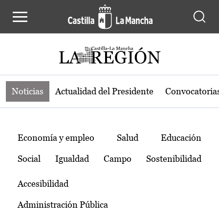
Noticias de la región de Castilla-L
Pasar al contenido principal
Noticias
Actualidad del Presidente
Convocatoria
Temas
Economía y empleo
Salud
Educación
Social
Igualdad
Campo
Sostenibilidad
Accesibilidad
Administración Pública