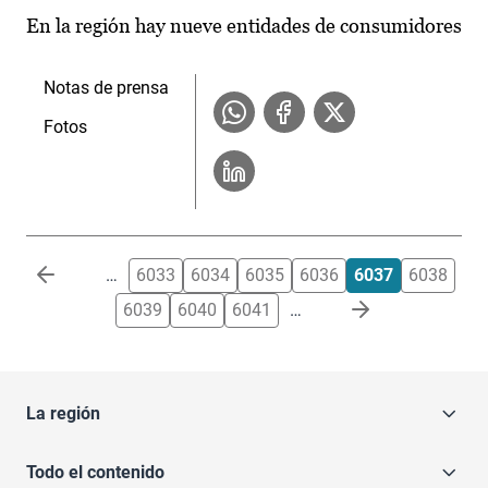
En la región hay nueve entidades de consumidores
Notas de prensa
Fotos
Paginación
…
6033
6034
6035
6036
6037
6038
6039
6040
6041
…
La región
Todo el contenido