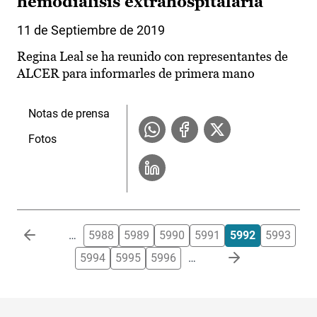
hemodiálisis extrahospitalaria
11 de Septiembre de 2019
Regina Leal se ha reunido con representantes de
ALCER para informarles de primera mano
Notas de prensa
Fotos
Paginación
…
5988
5989
5990
5991
5992
5993
5994
5995
5996
…