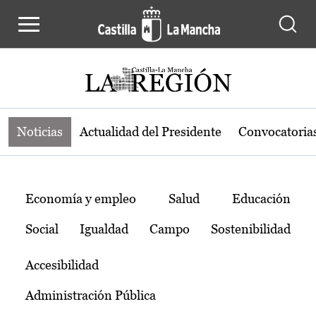
Noticias de la región de Castilla-L
Pasar al contenido principal
Noticias
Actualidad del Presidente
Convocatoria
Temas
Economía y empleo
Salud
Educación
Social
Igualdad
Campo
Sostenibilidad
Accesibilidad
Administración Pública